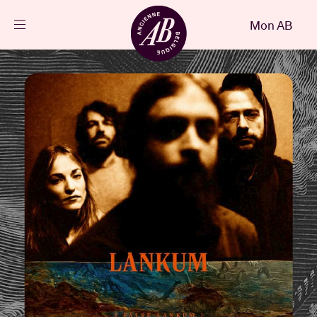
Fermer
Mon AB
FR
Agenda
Projets
Actualités
Infos visiteurs
AB ❤ you