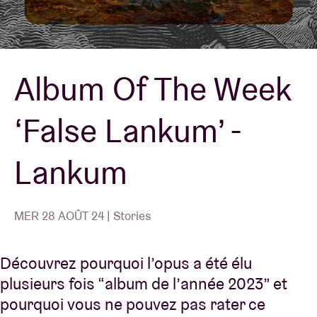
Location de salles
Album Of The Week
BRDCST
‘False Lankum’ -
ABtv
Lankum
Chèque-concert
À propos de l'AB
MER 28 AOÛT 24 | Stories
Contact
Découvrez pourquoi l’opus a été élu
plusieurs fois “album de l’année 2023” et
pourquoi vous ne pouvez pas rater ce