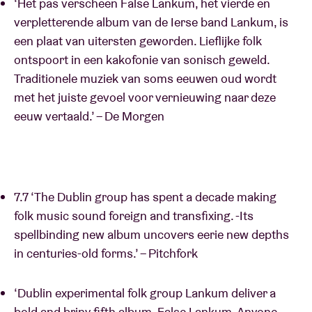
‘Het pas verscheen False Lankum, het vierde en
verpletterende album van de Ierse band Lankum, is
een plaat van uitersten geworden. Lieflijke folk
ontspoort in een kakofonie van sonisch geweld.
Traditionele muziek van soms eeuwen oud wordt
met het juiste gevoel voor vernieuwing naar deze
eeuw vertaald.’ – De Morgen
7.7 ‘The Dublin group has spent a decade making
folk music sound foreign and transfixing. -Its
spellbinding new album uncovers eerie new depths
in centuries-old forms.’ – Pitchfork
‘Dublin experimental folk group Lankum deliver a
bold and briny fifth album, False Lankum. Anyone