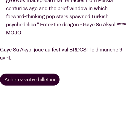
grooves that spread like tentacles from Persia
centuries ago and the brief window in which
forward-thinking pop stars spawned Turkish
psychedelica.” Enter the dragon - Gaye Su Akyol ****
MOJO
Gaye Su Akyol joue au festival BRDCST le dimanche 9
avril.
Achetez votre billet ici