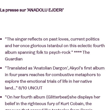
La presse sur ‘ANADOLU EJDERI’
“The singer reflects on past loves, current politics
and her once glorious Istanbul on this eclectic fourth
album spanning folk to psych-rock “ **** The
Guardian
“Translated as ‘Anatolian Dargon’, Akyol’s first album
in four years reaches for combustive metaphors to
explore the emotional trials of life in her native
land…” 8/10 UNCUT
“On her fourth album (Glitterbeat)she displays her
belief in the righteous fury of Kurt Cobain, the