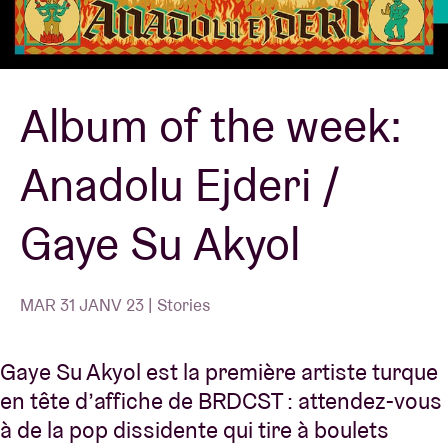
Location de salles
Album of the week:
BRDCST
Anadolu Ejderi /
ABtv
Gaye Su Akyol
Chèque-concert
À propos de l'AB
MAR 31 JANV 23 | Stories
Contact
Gaye Su Akyol est la première artiste turque
en tête d’affiche de BRDCST : attendez-vous
à de la pop dissidente qui tire à boulets