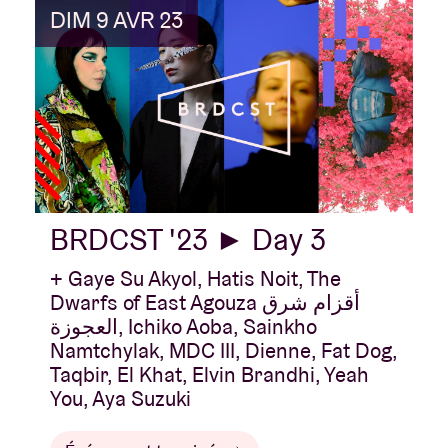
DIM 9 AVR 23
BRDCST '23 ► Day 3
+ Gaye Su Akyol, Hatis Noit, The
Dwarfs of East Agouza أقزام شرق
العجوزة, Ichiko Aoba, Sainkho
Namtchylak, MDC III, Dienne, Fat Dog,
Taqbir, El Khat, Elvin Brandhi, Yeah
You, Aya Suzuki