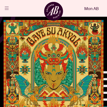
Fermer
Mon AB
FR
Agenda
Projets
Actualités
Infos visiteurs
AB ❤ you