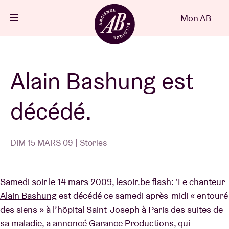
Fermer
Mon AB
FR
Agenda
Alain Bashung est
Projets
décédé.
Actualités
DIM 15 MARS 09 | Stories
Infos visiteurs
Samedi soir le 14 mars 2009, lesoir.be flash: 'Le chanteur
Alain Bashung
est décédé ce samedi après-midi « entouré
AB ❤ you
des siens » à l’hôpital Saint-Joseph à Paris des suites de
sa maladie, a annoncé Garance Productions, qui