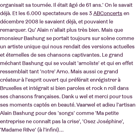
organisait sa tournée. Il était âgé de 61 ans.' On le savait
déjà. Et les 6.000 spectateurs de ses 3
ABConcerts
en
Location de salles
décembre 2008 le savaient dèjà, et pouvaient le
remarquer. Qu' Alain n'allait plus très bien. Mais que
monsieur Bashung se portait toujours sur scène comme
BRDCST
un artiste unique qui nous rendait des versions actuelles
et éternelles de ses chansons captivantes. Le grand
ABtv
méchant Bashung qui se voulait 'arnoïste' et qui en effet
ressemblait tant 'notre' Arno. Mais aussi ce grand
Chèque-concert
créateur à l'esprit ouvert qui préférait enrégistrer à
Bruxelles et intégrait si bien paroles et rock n roll dans
À propos de l'AB
ses chansons françaises. Dank u wel et merci pour tous
ses moments captés en beauté. Vaarwel et adieu l'artisan
Contact
Alain Bashung pour des 'songs' comme 'Ma petite
entreprise ne connaît pas la crise', 'Osez Joséphine',
'Madame Rêve' (à l'infini)...