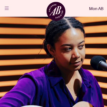
Fermer
Mon AB
FR
Agenda
Projets
Actualités
Infos visiteurs
AB ❤ you