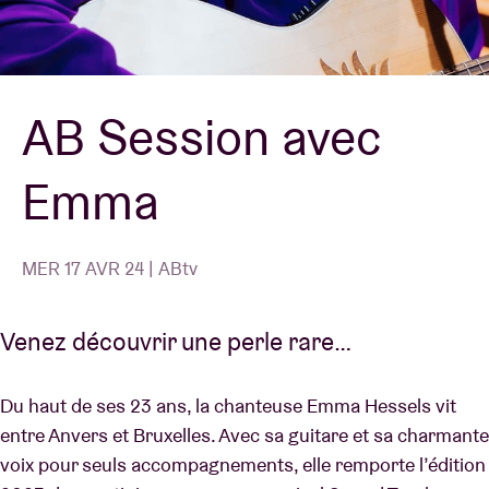
Location de salles
AB Session avec
BRDCST
Emma
ABtv
Chèque-concert
MER 17 AVR 24 | ABtv
À propos de l'AB
Venez découvrir une perle rare…
Contact
Du haut de ses 23 ans, la chanteuse Emma Hessels vit
entre Anvers et Bruxelles. Avec sa guitare et sa charmante
voix pour seuls accompagnements, elle remporte l’édition