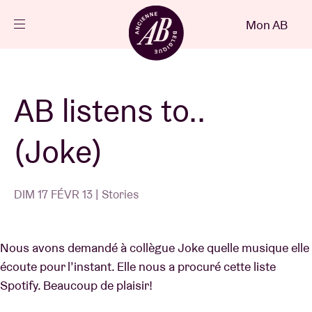
Fermer
Mon AB
FR
Agenda
AB listens to..
Projets
(Joke)
Actualités
DIM 17 FÉVR 13 | Stories
Infos visiteurs
Nous avons demandé à collègue Joke quelle musique elle
écoute pour l’instant. Elle nous a procuré cette liste
AB ❤ you
Spotify. Beaucoup de plaisir!