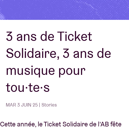
Location de salles
3 ans de Ticket
BRDCST
Solidaire, 3 ans de
ABtv
musique pour
Chèque-concert
tou·te·s
À propos de l'AB
Contact
MAR 3 JUIN 25 | Stories
Cette année, le Ticket Solidaire de l’AB fête