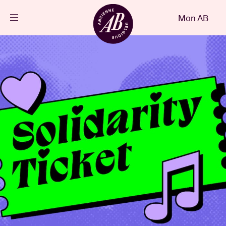
Fermer
Mon AB
FR
Agenda
Projets
Actualités
Infos visiteurs
AB ❤ you