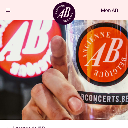
Fermer
Mon AB
FR
Agenda
Projets
Actualités
Infos visiteurs
AB ❤ you