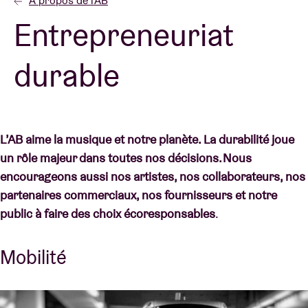
À propos de l'AB
Entrepreneuriat
Location de salles
durable
BRDCST
ABtv
L’AB aime la musique et notre planète. La durabilité joue
un rôle majeur dans toutes nos décisions. Nous
Chèque-concert
encourageons aussi nos artistes, nos collaborateurs, nos
partenaires commerciaux, nos fournisseurs et notre
À propos de l'AB
public à faire des choix écoresponsables
.
Contact
Mobilité