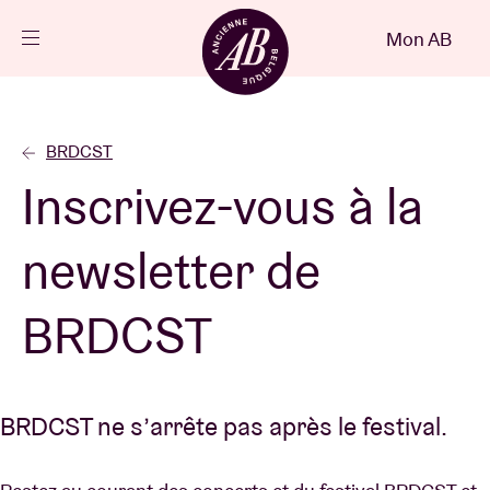
Fermer
Mon AB
FR
Agenda
BRDCST
Inscrivez-vous à la
Projets
newsletter de
Actualités
BRDCST
Infos visiteurs
BRDCST ne s’arrête pas après le festival.
AB ❤ you