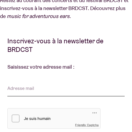
Restez au courant des concerts et du festival BRDCST et
inscrivez-vous à la newsletter BRDCST. Découvrez plus
de
music for adventurous ears.
Location de salles
BRDCST
Inscrivez-vous à la newsletter de
BRDCST
ABtv
Saisissez votre adresse mail :
Chèque-concert
À propos de l'AB
Adresse mail
Contact
Friendly Captcha