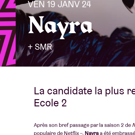
VEN 19 JANV 24
Nayra
Infos visiteu
+ SMR
AB ❤ you
La candidate la plus 
Ecole 2
Après son bref passage par la saison 2 de
N
populaire de Netflix –,
Nayra
a été embrassée