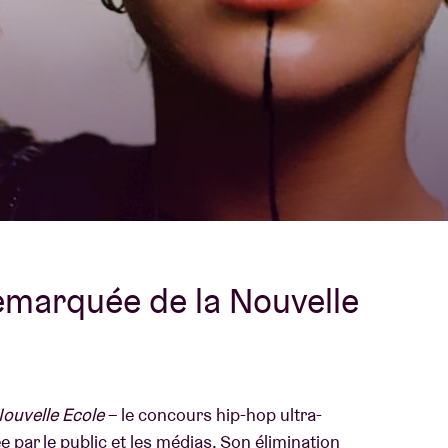
À propos de l'A
rs
Contact
remarquée de la Nouvelle
ouvelle Ecole
–
le concours hip-hop ultra-
 par le public et les médias. Son élimination