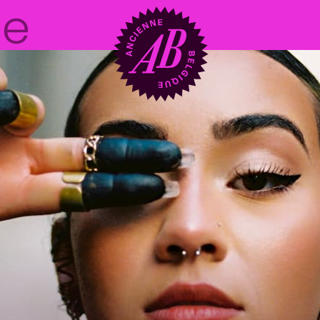
Location de sal
BRDCST
ABtv
Chèque-concer