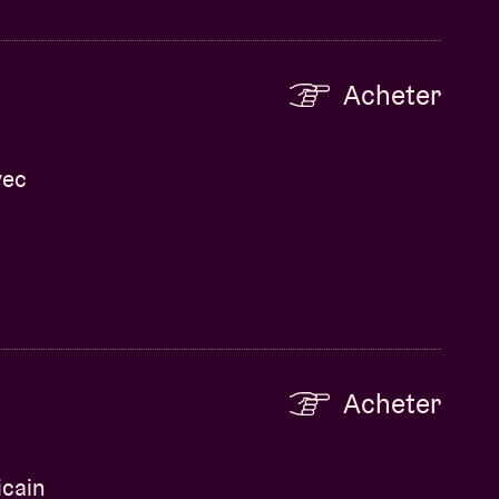
Acheter
vec
Acheter
icain