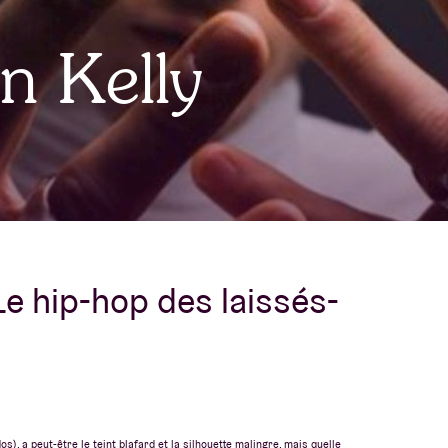
À propos de l'A
n Kelly
rs
Contact
Le hip-hop des laissés-
), a peut-être le teint blafard et la silhouette malingre, mais quelle