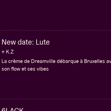
New date: Lute
+ K.Z
La crème de Dreamville débarque à Bruxelles a
son flow et ses vibes
6LACK