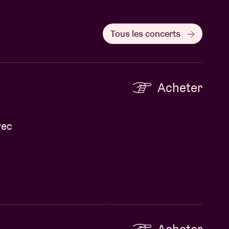
Tous les concerts
Acheter
vec
Acheter