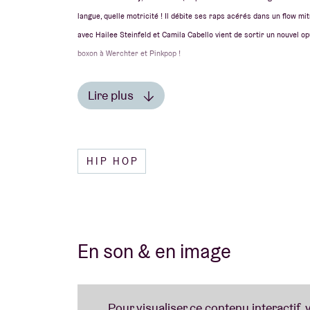
langue, quelle motricité ! Il débite ses raps acérés dans un flow mi
avec Hailee Steinfeld et Camila Cabello vient de sortir un nouvel op
boxon à Werchter et Pinkpop !
Lire plus
AB-CÉDAIRE
Sa première apparition à l’AB date de septembre 2012 devant un Cl
Lire moins
FUN FACT
HIP HOP
Pour les fans de la «
mitraillette
» : il semblerait que MGK ait passé
l’anglais.
En son & en image