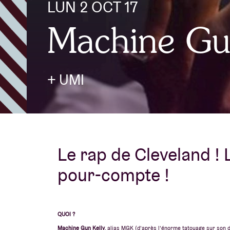
LUN 2 OCT 17
Machine Gu
Infos visiteu
+ UMI
AB ❤ you
Le rap de Cleveland ! 
pour-compte !
QUOI ?
Machine Gun Kelly
, alias MGK (d’après l’énorme tatouage sur son dos