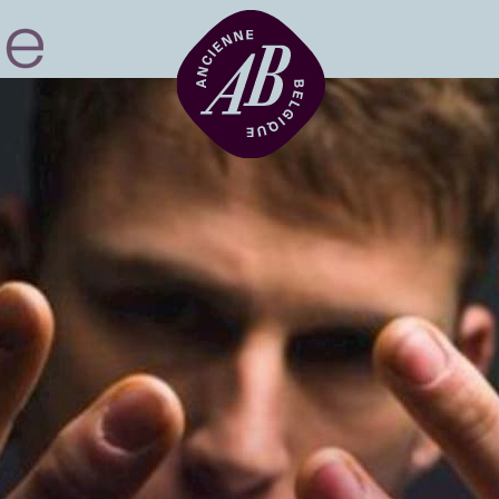
Location de sal
BRDCST
ABtv
Chèque-concer