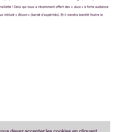
traillette ! Celui qui nous a récemment offert des «
duos
» à forte audience
us intitulé «
Bloom
» (bardé d’aspérités). Et il viendra bientôt foutre le
ub comble et déchaîné !
 quelque temps de sa vie en Égypte et qu’il ait donc appris l’arabe avant