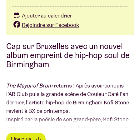
Ajouter au calendrier
Rejoindre sur Facebook
Cap sur Bruxelles avec un nouvel
album empreint de hip-hop soul de
Birmingham
The Mayor of Brum
returns ! Après avoir conquis
l’AB Club puis la grande scène de Couleur Café l’an
dernier, l’artiste hip-hop de Birmingham Kofi Stone
revient à BX ce printemps.
Inspiré par la poésie de son grand-père, Kofi Stone
commence très jeune à faire du freestyle et à écrire
ses propres textes. Un régime musical composé de
Lire plus