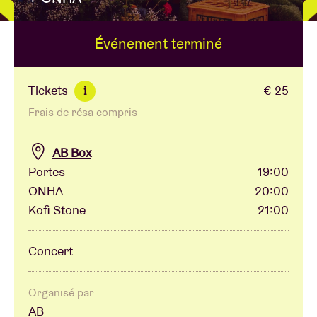
Événement terminé
Location de salles
BRDCST
Tickets
€ 25
i
Frais de résa compris
ABtv
AB Box
Chèque-concert
Portes
19:00
ONHA
20:00
Kofi Stone
21:00
À propos de l'AB
Concert
Contact
Organisé par
AB