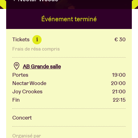
Événement terminé
Location de salles
BRDCST
Tickets
€ 30
i
Frais de résa compris
ABtv
AB Grande salle
Chèque-concert
Portes
19:00
Nectar Woode
20:00
Joy Crookes
21:00
À propos de l'AB
Fin
22:15
Contact
Concert
Organisé par