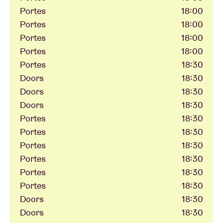
Portes
18:00
Portes
18:00
Portes
18:00
Portes
18:00
Portes
18:30
Doors
18:30
Doors
18:30
Doors
18:30
Portes
18:30
Portes
18:30
Portes
18:30
Portes
18:30
Portes
18:30
Portes
18:30
Doors
18:30
Doors
18:30