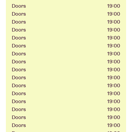
Doors
19:00
Doors
19:00
Doors
19:00
Doors
19:00
Doors
19:00
Doors
19:00
Doors
19:00
Doors
19:00
Doors
19:00
Doors
19:00
Doors
19:00
Doors
19:00
Doors
19:00
Doors
19:00
Doors
19:00
Doors
19:00