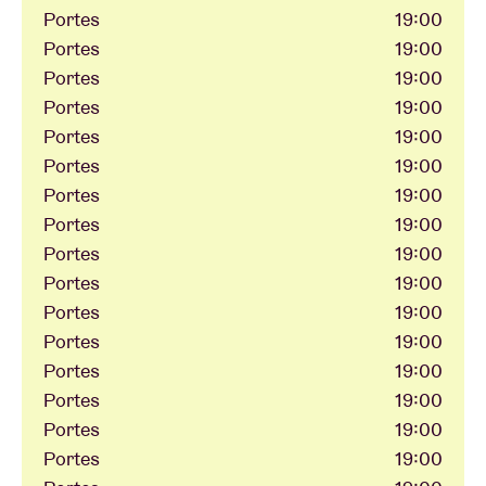
Portes
19:00
Portes
19:00
Portes
19:00
Portes
19:00
Portes
19:00
Portes
19:00
Portes
19:00
Portes
19:00
Portes
19:00
Portes
19:00
Portes
19:00
Portes
19:00
Portes
19:00
Portes
19:00
Portes
19:00
Portes
19:00