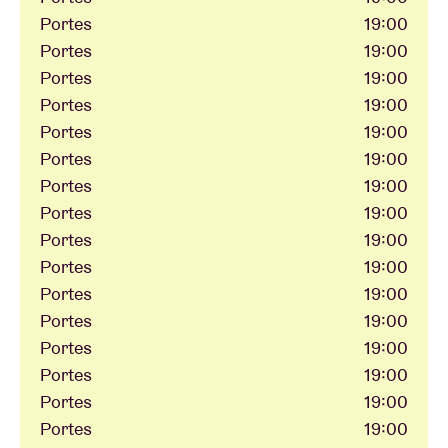
Portes
19:00
Portes
19:00
Portes
19:00
Portes
19:00
Portes
19:00
Portes
19:00
Portes
19:00
Portes
19:00
Portes
19:00
Portes
19:00
Portes
19:00
Portes
19:00
Portes
19:00
Portes
19:00
Portes
19:00
Portes
19:00