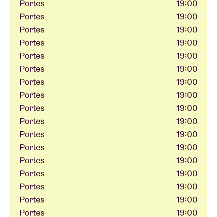
Portes
19:00
Portes
19:00
Portes
19:00
Portes
19:00
Portes
19:00
Portes
19:00
Portes
19:00
Portes
19:00
Portes
19:00
Portes
19:00
Portes
19:00
Portes
19:00
Portes
19:00
Portes
19:00
Portes
19:00
Portes
19:00
Portes
19:00