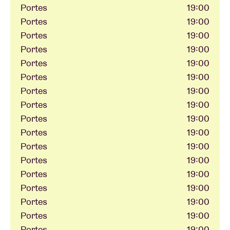
Portes
19:00
Portes
19:00
Portes
19:00
Portes
19:00
Portes
19:00
Portes
19:00
Portes
19:00
Portes
19:00
Portes
19:00
Portes
19:00
Portes
19:00
Portes
19:00
Portes
19:00
Portes
19:00
Portes
19:00
Portes
19:00
Portes
19:00