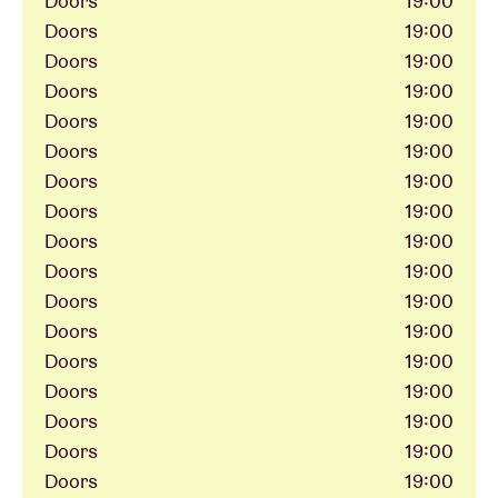
Doors
19:00
Doors
19:00
Doors
19:00
Doors
19:00
Doors
19:00
Doors
19:00
Doors
19:00
Doors
19:00
Doors
19:00
Doors
19:00
Doors
19:00
Doors
19:00
Doors
19:00
Doors
19:00
Doors
19:00
Doors
19:00
Doors
19:00