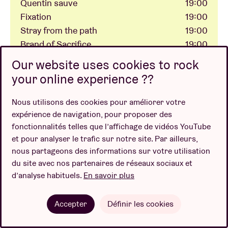
Quentin sauve
19:00
Fixation
19:00
Stray from the path
19:00
Brand of Sacrifice
19:00
Boundaries
19:00
Our website uses cookies to rock
Writer’s Round featuring Ray Fulcher,
19:00
your online experience ??
Drew Parker & James McNair
Première partie
19:00
Nous utilisons des cookies pour améliorer votre
Dj willie
19:00
expérience de navigation, pour proposer des
Blackout Problems
19:00
fonctionnalités telles que l’affichage de vidéos YouTube
et pour analyser le trafic sur notre site. Par ailleurs,
Týr
19:00
nous partageons des informations sur votre utilisation
Artiste principal on stagebattles finals
19:00
du site avec nos partenaires de réseaux sociaux et
Première partie
19:00
d’analyse habituels.
En savoir plus
Custom
19:00
Sky Leon
19:05
Accepter
Définir les cookies
Apocalyptica
19:10
Gotu Jim
19:10