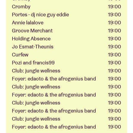
Cromby
19:00
Portes - dj nice guy eddie
19:00
Annie lalalove
19:00
Groove Merchant
19:00
Holding Absence
19:00
Jo Esmat-Theunis
19:00
Curfew
19:00
Pozi and francis99
19:00
Club: jungle wellness
19:00
Foyer: edaoto & the afrogenius band
19:00
Club: jungle wellness
19:00
Foyer: edaoto & the afrogenius band
19:00
Club: jungle wellness
19:00
Foyer: edaoto & the afrogenius band
19:00
Club: jungle wellness
19:00
Foyer: edaoto & the afrogenius band
19:00