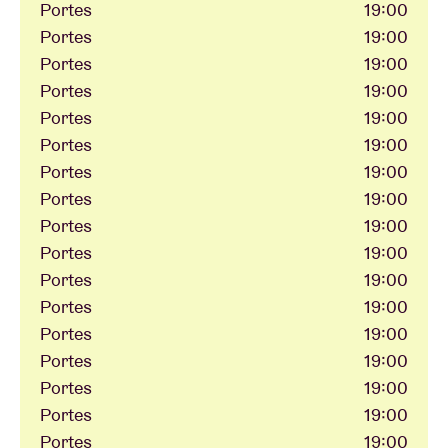
Portes
19:00
Portes
19:00
Portes
19:00
Portes
19:00
Portes
19:00
Portes
19:00
Portes
19:00
Portes
19:00
Portes
19:00
Portes
19:00
Portes
19:00
Portes
19:00
Portes
19:00
Portes
19:00
Portes
19:00
Portes
19:00
Portes
19:00