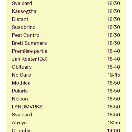
Svalbard
18:30
Kassogtha
18:30
Distant
18:30
Susobrino
18:30
Pest Control
18:30
Brett Summers
18:30
Première partie
18:40
Jan Koster (DJ)
18:40
Obituary
18:40
No Cure
18:45
Mothica
18:50
Polaris
18:50
Nelcon
18:50
LANDMVRKS
18:50
Svalbard
18:50
Atreyu
18:55
Cromby
19:00