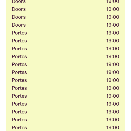
Doors
19:00
Doors
19:00
Doors
19:00
Doors
19:00
Portes
19:00
Portes
19:00
Portes
19:00
Portes
19:00
Portes
19:00
Portes
19:00
Portes
19:00
Portes
19:00
Portes
19:00
Portes
19:00
Portes
19:00
Portes
19:00
Portes
19:00