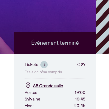
B
Événement terminé
Tickets
€ 27
i
Frais de résa compris
AB Grande salle
Portes
19:00
Sylvaine
19:45
Eivør
20:45