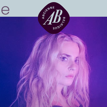
Location de sal
BRDCST
ABtv
Chèque-concer