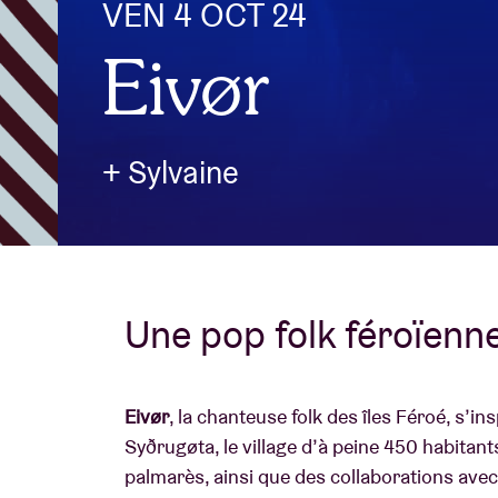
VEN 4 OCT 24
Eivør
Infos visiteu
+ Sylvaine
AB ❤ you
Une pop folk féroïenn
Eivør
, la chanteuse folk des îles Féroé, s’i
Syðrugøta, le village d’à peine 450 habitant
palmarès, ainsi que des collaborations av