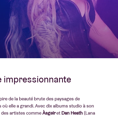
À propos de l'A
rs
Contact
e impressionnante
nspire de la beauté brute des paysages de
s où elle a grandi. Avec dix albums studio à son
ec des artistes comme
Àsgeir
et
Dan Heath
(Lana