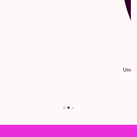
Questions & Réponses
Une question ? Vous trouverez sûrement la
réponse ici.
Trouvez votre réponse