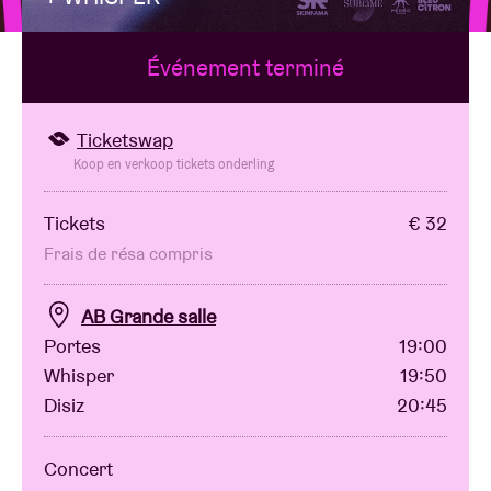
Événement terminé
Location de salles
BRDCST
Ticketswap
Koop en verkoop tickets onderling
ABtv
Tickets
€ 32
Frais de résa compris
Chèque-concert
AB Grande salle
À propos de l'AB
Portes
19:00
Whisper
19:50
Contact
Disiz
20:45
Concert