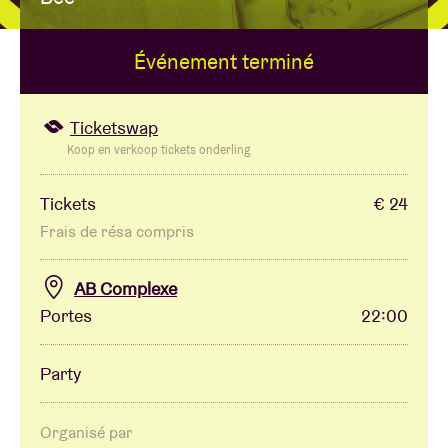
Événement terminé
Location de salles
BRDCST
Ticketswap
Koop en verkoop tickets onderling
ABtv
Tickets
€ 24
Frais de résa compris
Chèque-concert
AB Complexe
À propos de l'AB
Portes
22:00
Contact
Party
Organisé par