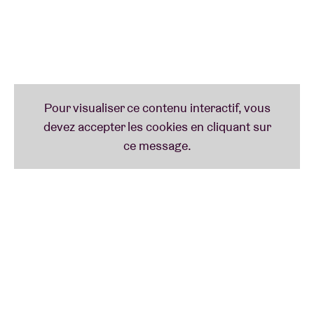
Lander & Adriaan
Live (Main Hall)
Le batteur Lander Gyselinck et le prodige de l’électro
Adriaan Van de Velde forment ensemble Lander &
Adriaan. Ils partagent une passion commune pour
les synthés numériques et la dance underground
des années 90. Après quelques jams à succès, ils ont
enregistré un premier album et, l’été dernier, ils ont
fait sensation dans tous les festivals. Ils clôtureront
l’année en beauté : au milieu de la Grande salle de
l’AB lors de braindance_.
Oden & Fatzo
Live (Main Hall)
Inutile d’ajouter un « Live » à côté du nom d’Oden &