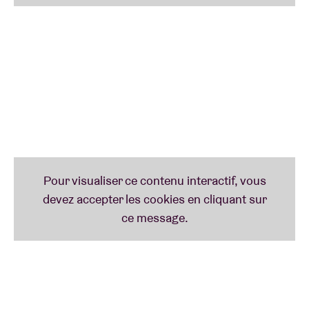
actif et se sont produits dans tous les grands
festivals avec ce qu’ils qualifient eux-mêmes de
« trancepunk blitz absurde ».
horsegiirL
(Main Hall)
Plus dingue que horsegiirL, ça n’existe pas. Si
l’identité de l’Allemande reste un secret bien gardé,
son masque nous en dit bien plus long sur elle : on a
affaire à une fan de chevaux. Après que le titre
My
Barn My Rules
est devenu viral, elle a donné
d’incroyables DJ sets dans les clubs du monde
entier. Sa session Boiler Room dépasse déjà
allègrement le million de vues. Une chose est sûre :
quand horsegiirL débarque, le dancefloor part au
galop.