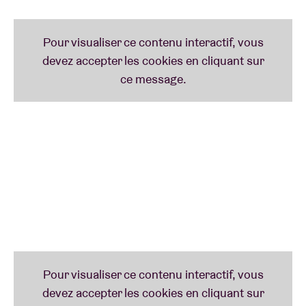
Me To Hell ». Il siège depuis plus de dix ans déjà sur le
trône du
Prince of Darkness
de la scène dance
underground anversoise, d’où il propage un
message d’inclusivité dans le reste du monde.
Complet = complet
La capacité de l'Upstairs Club est de 300 personnes
et celle de la Grande Salle est de 2000 personnes.
Complet = complet, alors rendez-vous à l'étage bien
à l'avance pour ne pas manquer vos artistes
préférés.