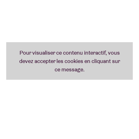
sim0ne
(AB Club)
sim0ne est un nouveau talent à suivre de près. Elle a
commencé sa carrière comme mannequin, a
participé à Britain’s Next Top Model, a joué dans des
publicités pour Citroën et Garnier et s’est fait
remarquer dans deux clips de The 1975. Désormais,
elle fait aussi des étincelles derrière les platines.
Dans ses sets house et techno de l’Écossaise, les
années 90 ne sont jamais bien loin.
Mati Drome
(Main Hall)
Mati Drome, DJ et organisateur d’événements, est
surtout connu pour le concept queer macabre « Drag