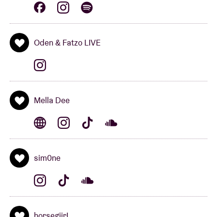
Oden & Fatzo LIVE
Mella Dee
sim0ne
horsegiirL