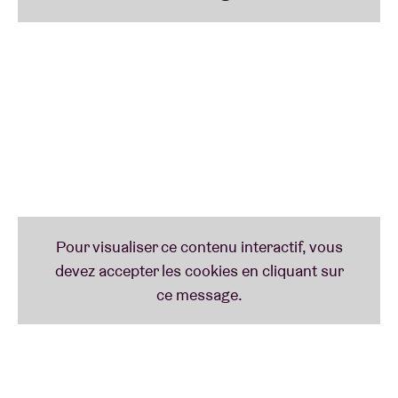
Avec son énergie communicative, Bibi Seck célèbre
la vie lors de ses DJ sets. Impossible de rester en
place quand résonne le mélange de house et de
disco de l’Anversoise. Résidente chez nos amis du
Fuse, elle connaît le public bruxellois comme
personne !
LCY
(AB Club)
Du Royal Opera House à Primavera Sound à
Barcelone, de Glastonbury à Herrensauna à Berlin,
LCY est à l’aise partout. Iel compte parmi les artistes
les plus expérimentaux de notre line-up et se
démarque par ses productions innovantes et ses DJ
sets audacieux.