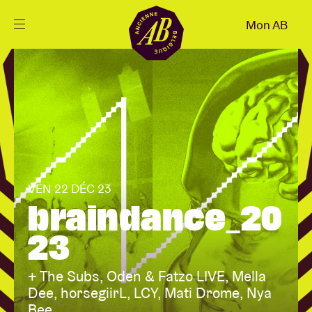
Fermer
Mon AB
FR
Agenda
Projets
Actualités
VEN 22 DÉC 23
braindance_20
Infos visiteurs
23
+ The Subs, Oden & Fatzo LIVE, Mella
AB ❤ you
Dee, horsegiirL, LCY, Mati Drome, Nya
Bee