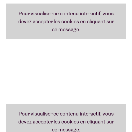
Fatzo puisqu’ils se produisent uniquement en live.
Pas de DJ sets pour le trio électro, donc. Les
Français proposent un mix de house et de UK
garage, mais peuvent aussi se montrer
étonnamment funky.
Mella Dee
(AB Club)
Qui de mieux que Mella Dee pour clôturer la soirée à
l’AB Club ? Actif depuis plus de 10 ans, le producteur
et DJ britannique a tout ce qu’il faut pour mettre le
feu au dancefloor. Outre ses sets house et jungle,
ses titres
Techno Disco Tool
et
Donny’s Groove
sont
aussi devenus de vrais classiques.
Bibi Seck
(AB Club)