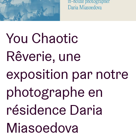
Location de salles
You Chaotic
BRDCST
Rêverie, une
ABtv
exposition par notre
Chèque-concert
photographe en
À propos de l'AB
résidence Daria
Contact
Miasoedova