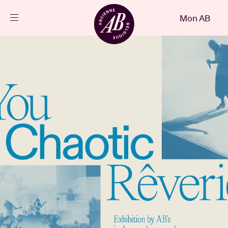
Fermer
Mon AB
FR
Agenda
Projets
Actualités
Infos visiteurs
AB ❤ you