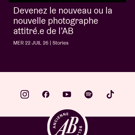
Album of the week:
'Doctrine Of Love' - Jalen
Ngonda
MER 1 JUIL 26 | Stories