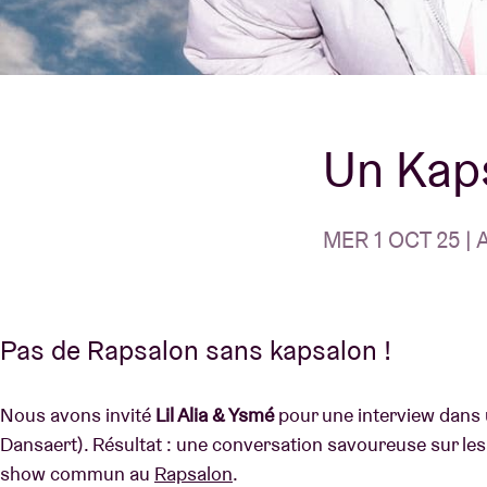
Infos visiteu
Un Kaps
AB ❤ you
MER 1 OCT 25 | 
Pas de Rapsalon sans kapsalon !
Nous avons invité
Lil Alia & Ysmé
pour une interview dans u
Dansaert). Résultat : une conversation savoureuse sur les 
show commun au
Rapsalon
.