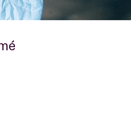
B
smé