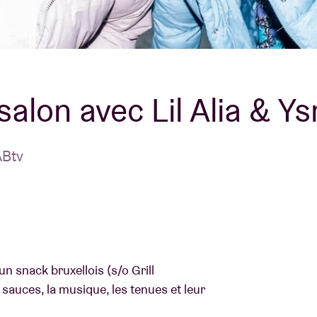
À propos de l'A
rs
Contact
alon avec Lil Alia & Y
ABtv
n snack bruxellois (s/o Grill
sauces, la musique, les tenues et leur