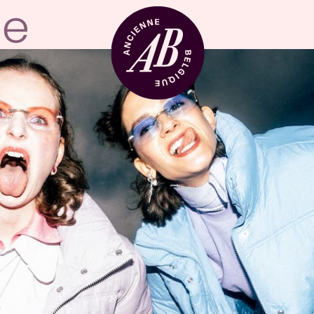
Location de sal
BRDCST
ABtv
Chèque-concer