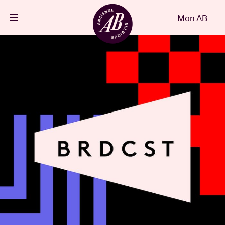
Fermer
Mon AB
FR
Agenda
Projets
Actualités
Infos visiteurs
AB ❤ you