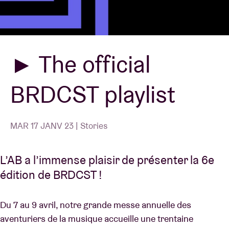
Location de salles
► The official
BRDCST
BRDCST playlist
ABtv
Chèque-concert
MAR 17 JANV 23 | Stories
À propos de l'AB
L’AB a l’immense plaisir de présenter la 6e
édition de BRDCST !
Contact
Du 7 au 9 avril, notre grande messe annuelle des
aventuriers de la musique accueille une trentaine