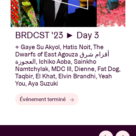
BRDCST '23 ► Day 3
+ Gaye Su Akyol, Hatis Noit, The
Dwarfs of East Agouza أقزام شرق
العجوزة, Ichiko Aoba, Sainkho
Namtchylak, MDC III, Dienne, Fat Dog,
Taqbir, El Khat, Elvin Brandhi, Yeah
You, Aya Suzuki
Événement terminé