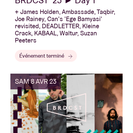
BRDCST '23 ► Day 1
+ James Holden, Ambassade, Taqbir,
Joe Rainey, Can's 'Ege Bamyasi'
revisited, DEADLETTER, Kleine
Crack, KABAAL, Waltur, Suzan
Peeters
Événement terminé
SAM 8 AVR 23