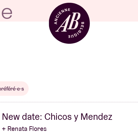
Location de sal
BRDCST
préféré·e·s
ABtv
New date: Chicos y Mendez
Chèque-concer
+ Renata Flores