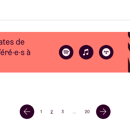
ates de
éré·e·s à
1
2
3
...
20