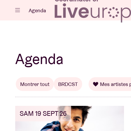
Fermer
Agenda
Agenda
Agenda
Projets
Montrer tout
BRDCST
Mes artistes 
SAM 19 SEPT 26
Actualités