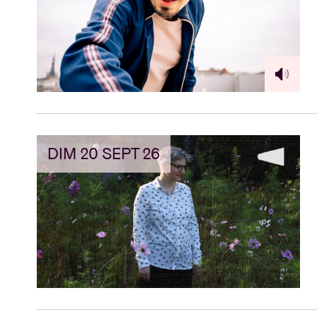
Infos visiteu
AB ❤ you
DIM 20 SEPT 26