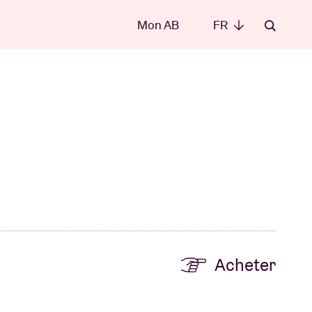
Mon AB
FR
FR
les
Acheter
t