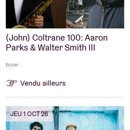
Location de salles
(John) Coltrane 100: Aaron
BRDCST
Parks & Walter Smith III
ABtv
Bozar
Chèque-concert
Vendu ailleurs
À propos de l'AB
Contact
JEU 1 OCT 26