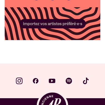
Importez vos artistes préféré·e·s