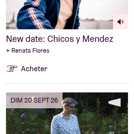
Location de salles
New date: Chicos y Mendez
BRDCST
+ Renata Flores
ABtv
Acheter
Chèque-concert
À propos de l'AB
DIM 20 SEPT 26
Contact