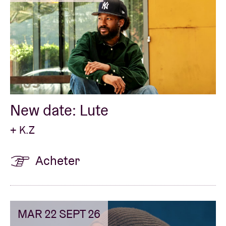
New date: Lute
+ K.Z
Acheter
MAR 22 SEPT 26