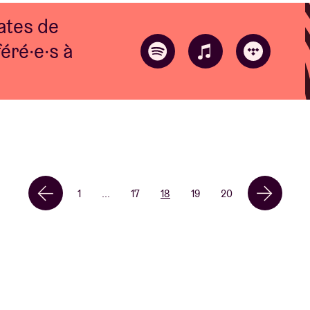
ates de
éré·e·s à
1
...
17
18
19
20