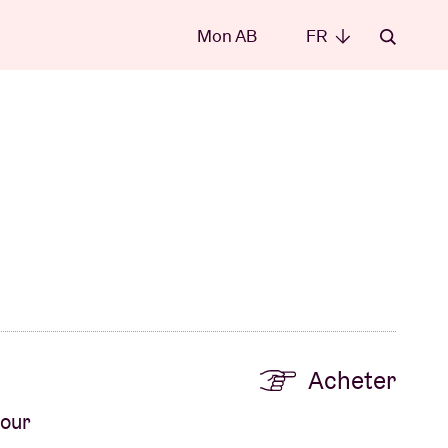
Mon AB
FR
FR
les
Acheter
t
pour