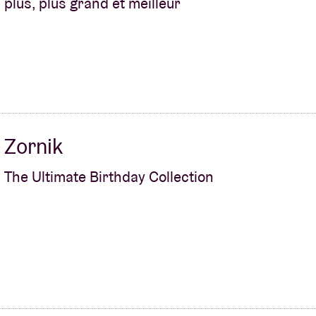
plus, plus grand et meilleur
À propos de l'A
rs
Contact
Zornik
The Ultimate Birthday Collection