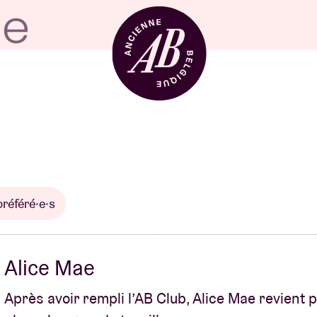
Location de sal
BRDCST
préféré·e·s
ABtv
Alice Mae
Chèque-concer
Après avoir rempli l’AB Club, Alice Mae revient 