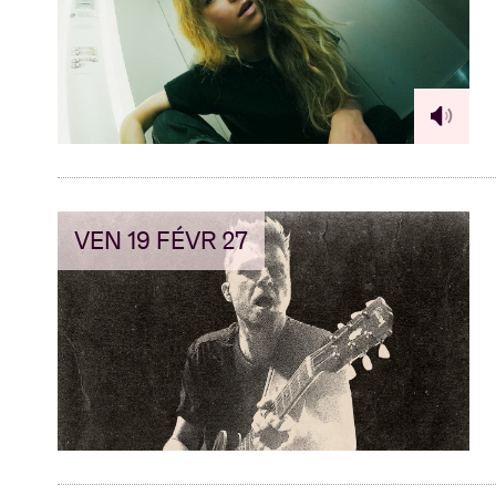
Infos visiteu
AB ❤ you
VEN 19 FÉVR 27