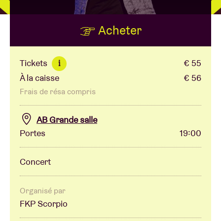
Acheter
Location de salles
BRDCST
Tickets
€ 55
i
À la caisse
€ 56
ABtv
Frais de résa compris
Chèque-concert
AB Grande salle
Portes
19:00
À propos de l'AB
Concert
Contact
Organisé par
FKP Scorpio