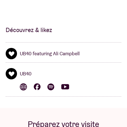
progresser le reggae sous toutes ses formes.
Pour Ali, qui a entamé une nouvelle ère lorsqu'il a
quitté la formation originale du groupe en 2008, les
Découvrez & likez
morceaux à chanter en live ne manquent pas. Un
concert typique comprend des reprises de
classiques du reggae tels que Cherry Oh Baby,
UB40 featuring Ali Campbell
Please Don't Make Me Cry, Kingston Town et Red
Red Wine, tous issus de la série à succès Labour Of
Love, ainsi que des titres originaux plus récents tels
UB40
que Unprecedented, tiré de l'album du même nom
sorti en 2021.
Préparez votre visite