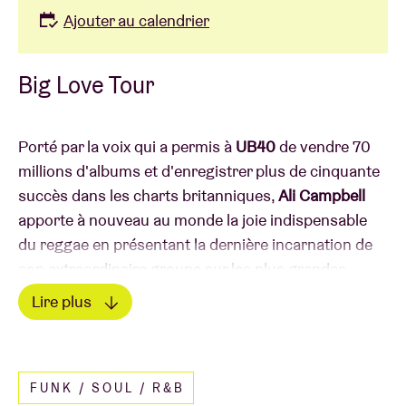
Ajouter au calendrier
Big Love Tour
Porté par la voix qui a permis à
UB40
de vendre 70
millions d'albums et d'enregistrer plus de cinquante
succès dans les charts britanniques,
Ali Campbell
apporte à nouveau au monde la joie indispensable
du reggae en présentant la dernière incarnation de
son extraordinaire groupe sur les plus grandes
scènes mondiales. S'appuyant sur un héritage qui
Lire plus
remonte à 45 ans, à ses années de formation dans le
Lire moins
centre-ville de Birmingham, le groupe de tournée du
chanteur et guitariste Ali reste la réalisation la plus
FUNK / SOUL / R&B
authentique de l'objectif initial d'UB40 : faire