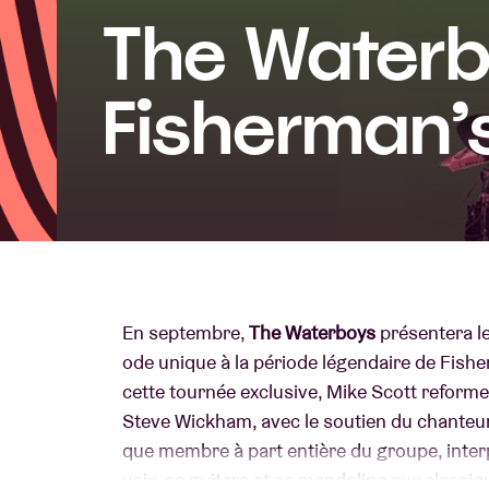
The Water
Infos visiteu
Fisherman’
AB ❤ you
En septembre,
The Waterboys
présentera l
ode unique à la période légendaire de Fishe
cette tournée exclusive, Mike Scott reform
Steve Wickham, avec le soutien du chanteur
que membre à part entière du groupe, inter
voix, sa guitare et sa mandoline aux classi