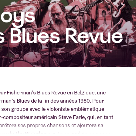
boys
À propos de l'A
rs
s Blues Revue
Contact
eur Fisherman’s Blues Revue en Belgique, une
rman’s Blues de la fin des années 1980. Pour
e son groupe avec le violoniste emblématique
-compositeur américain Steve Earle, qui, en tant
prétera ses propres chansons et ajoutera sa
ques de The Waterboys. « Je ne voulais jouer que