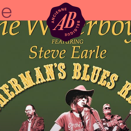
Location de sal
BRDCST
ABtv
Chèque-concer