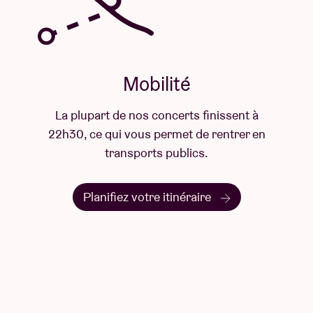
Evanescence, Iron Maiden, et bien d’autres
surprises… dont la présence sur scène d'
Alice on the
Roof
pour deux chants !
Mobilité
Un show vibrant, organique et électrisant, qui
transcende les frontières du chant choral
La plupart de nos concerts finissent à
traditionnel et vous emporte dans une véritable
22h30, ce qui vous permet de rentrer en
aventure musicale et humaine.
transports publics.
Venez vibrer, crier et exister avec nous ! Réservez
vos places dès maintenant et rejoignez la révolution
Planifiez votre itinéraire
Arkane !
Accessible aux personnes à mobilité réduite
La salle dispose d’environ 250 places assises, ainsi
que de balcons debout, offrant une visibilité
différente de celle de la fosse. Il n’est pas possible de