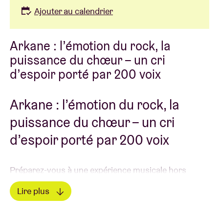
Ajouter au calendrier
Arkane : l’émotion du rock, la
puissance du chœur – un cri
d’espoir porté par 200 voix
Arkane : l’émotion du rock, la
puissance du chœur – un cri
d’espoir porté par 200 voix
Préparez-vous à une expérience musicale hors
norme !
Arkane
, le groupe vocal qui fusionne la
Lire plus
puissance du chant collectif avec l’énergie brute du
rock et du hard rock, vous donne rendez-vous pour
Lire moins