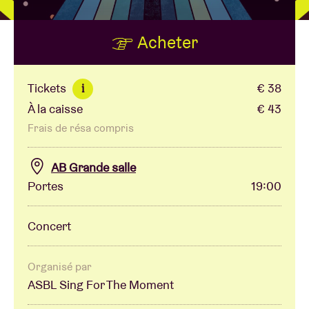
Acheter
Location de salles
BRDCST
Tickets
€ 38
i
À la caisse
€ 43
ABtv
Frais de résa compris
Chèque-concert
AB Grande salle
Portes
19:00
À propos de l'AB
Concert
Contact
Organisé par
ASBL Sing For The Moment